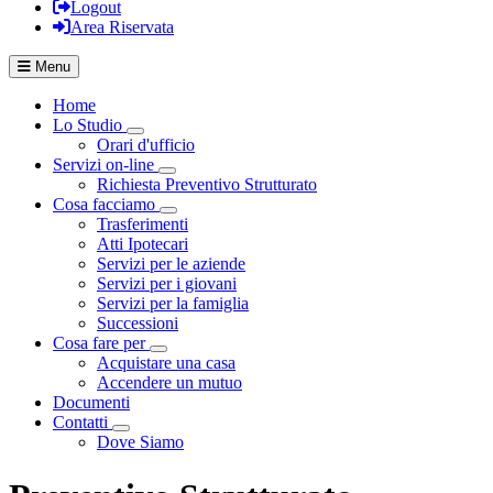
Logout
Area Riservata
Menu
Home
Lo Studio
Visualizza menù di secondo livello
Orari d'ufficio
Servizi on-line
Visualizza menù di secondo livello
Richiesta Preventivo Strutturato
Cosa facciamo
Visualizza menù di secondo livello
Trasferimenti
Atti Ipotecari
Servizi per le aziende
Servizi per i giovani
Servizi per la famiglia
Successioni
Cosa fare per
Visualizza menù di secondo livello
Acquistare una casa
Accendere un mutuo
Documenti
Contatti
Visualizza menù di secondo livello
Dove Siamo