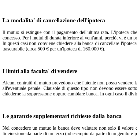
La modalita' di cancellazione dell'ipoteca
Il mutuo si estingue con il pagamento dell'ultima rata. L'ipoteca che
concesso. Per i mutui di durata inferiore ai vent'anni, perciò, vi è un p
In questi casi non conviene chiedere alla banca di cancellare l'ipotec
trascurabile (circa 500 € per un'ipoteca di 160.000 €).
I limiti alla facolta' di vendere
Alcuni contratti di mutuo prevedono che l'utente non possa vendere la 
all'eventuale penale. Clausole di questo tipo non devono essere sott
chiederne la soppressione oppure cambiare banca. In ogni caso il divie
Le garanzie supplementari richieste dalla banca
Nel concedere un mutuo la banca deve valutare non solo il valore del
fideiussione da parte di un terzo (ad esempio da parte di un genitore pe