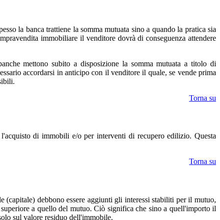
 spesso la banca trattiene la somma mutuata sino a quando la pratica sia
a compravendita immobiliare il venditore dovrà di conseguenza attendere
e banche mettono subito a disposizione la somma mutuata a titolo di
essario accordarsi in anticipo con il venditore il quale, se vende prima
bili.
Torna su
r l'acquisto di immobili e/o per interventi di recupero edilizio. Questa
Torna su
(capitale) debbono essere aggiunti gli interessi stabiliti per il mutuo,
o superiore a quello del mutuo. Ciò significa che sino a quell'importo il
solo sul valore residuo dell'immobile.