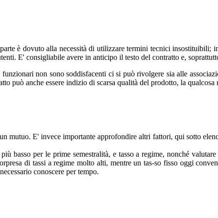
rte è dovuto alla necessità di utilizzare termini tecnici insostituibili;
nti. E' consigliabile avere in anticipo il testo del contratto e, soprattut
i funzionari non sono soddisfacenti ci si può rivolgere sia alle associaz
o può anche essere indizio di scarsa qualità del prodotto, la qualcosa ren
n mutuo. E' invece importante approfondire altri fattori, qui sotto elenca
, più basso per le prime semestralità, e tasso a regime, nonché valutare
 sorpresa di tassi a regime molto alti, mentre un tas-so fisso oggi conv
 è necessario conoscere per tempo.