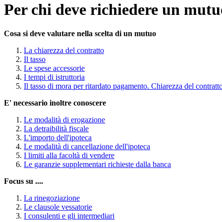
Per chi deve richiedere un mut
Cosa si deve valutare nella scelta di un mutuo
La chiarezza del contratto
Il tasso
Le spese accessorie
I tempi di istruttoria
Il tasso di mora per ritardato pagamento. Chiarezza del contratt
E' necessario inoltre conoscere
Le modalità di erogazione
La detraibilità fiscale
L'importo dell'ipoteca
Le modalità di cancellazione dell'ipoteca
I limiti alla facoltà di vendere
Le garanzie supplementari richieste dalla banca
Focus su ....
La rinegoziazione
Le clausole vessatorie
I consulenti e gli intermediari