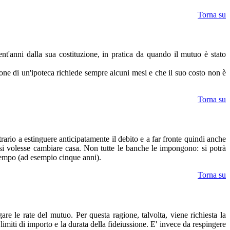
Torna su
ent'anni dalla sua costituzione, in pratica da quando il mutuo è stato
ione di un'ipoteca richiede sempre alcuni mesi e che il suo costo non è
Torna su
ario a estinguere anticipatamente il debito e a far fronte quindi anche
 si volesse cambiare casa. Non tutte le banche le impongono: si potrà
 tempo (ad esempio cinque anni).
Torna su
e le rate del mutuo. Per questa ragione, talvolta, viene richiesta la
limiti di importo e la durata della fideiussione. E' invece da respingere