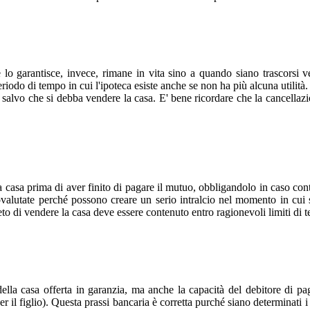
 lo garantisce, invece, rimane in vita sino a quando siano trascorsi v
eriodo di tempo in cui l'ipoteca esiste anche se non ha più alcuna utilità.
a salvo che si debba vendere la casa. E' bene ricordare che la cancellaz
casa prima di aver finito di pagare il mutuo, obbligandolo in caso contr
ovalutate perché possono creare un serio intralcio nel momento in cui
to di vendere la casa deve essere contenuto entro ragionevoli limiti di
la casa offerta in garanzia, ma anche la capacità del debitore di pagar
r il figlio). Questa prassi bancaria è corretta purché siano determinati i 