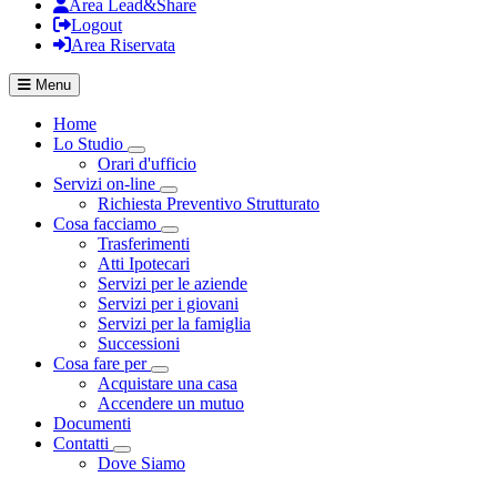
Area Lead&Share
Logout
Area Riservata
Menu
Home
Lo Studio
Visualizza menù di secondo livello
Orari d'ufficio
Servizi on-line
Visualizza menù di secondo livello
Richiesta Preventivo Strutturato
Cosa facciamo
Visualizza menù di secondo livello
Trasferimenti
Atti Ipotecari
Servizi per le aziende
Servizi per i giovani
Servizi per la famiglia
Successioni
Cosa fare per
Visualizza menù di secondo livello
Acquistare una casa
Accendere un mutuo
Documenti
Contatti
Visualizza menù di secondo livello
Dove Siamo