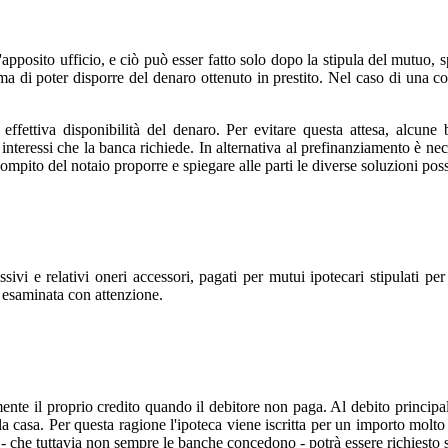
ll'apposito ufficio, e ciò può esser fatto solo dopo la stipula del mutuo,
prima di poter disporre del denaro ottenuto in prestito. Nel caso di un
 effettiva disponibilità del denaro. Per evitare questa attesa, alcun
interessi che la banca richiede. In alternativa al prefinanziamento è nec
ompito del notaio proporre e spiegare alle parti le diverse soluzioni possi
ssivi e relativi oneri accessori, pagati per mutui ipotecari stipulati pe
 esaminata con attenzione.
nte il proprio credito quando il debitore non paga. Al debito principale 
della casa. Per questa ragione l'ipoteca viene iscritta per un importo molt
 - che tuttavia non sempre le banche concedono - potrà essere richiesto 