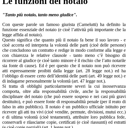
Le funzioni del notaio
"Tanto più notaio, tanto meno giudice".
Con queste parole un famoso giurista (Carnelutti) ha definito la
funzione essenziale del notaio (e cioè l’attività più importante che la
legge affida al notaio).
Questo significa che quanto più il notaio fa bene il suo lavoro - e
cioè accerta ed interpreta la volontà delle parti (cioè delle persone)
che concludono un contratto e redige in modo conforme alla legge e
con chiarezza le relative clausole - tanto meno c’è bisogno di
ricorrere al giudice (e cioè tanto minore è il rischio che l’atto notarile
sia fonte di cause). Ed è per questo che il notaio non può ricevere
atti espressamente proibiti dalla legge (art. 28 legge not.) ed ha
l’obbligo di essere certo dell’identità delle parti (art. 49 legge not.) e
di indagarne personalmente la volontà (art. 47 legge not.).
Si tratta di obblighi particolarmente severi la cui inosservanza
comporta, oltre alla responsabilità civile, anche la responsabilità
disciplinare del notaio (che può essere sospeso e nei casi più gravi
destituito), e può essere fonte di responsabilità penale (per il reato di
falso in atto pubblico). Il notaio è un pubblico ufficiale istituito per
ricevere gli atti tra vivi (cioè vendite, permute, divisioni, mutui ecc.)
e di ultima volontà (cioè testamenti), attribuire loro pubblica fede,
conservarli e rilasciarne copie, certificati (e cioè riassunti) ed estratti
(e cioè copie parziali) (art. 1 legge not.).