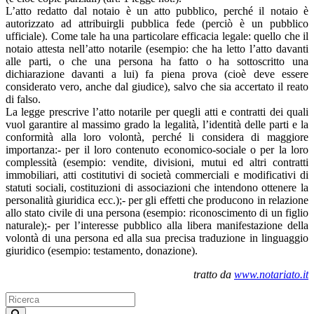
L’atto redatto dal notaio è un atto pubblico, perché il notaio è
autorizzato ad attribuirgli pubblica fede (perciò è un pubblico
ufficiale). Come tale ha una particolare efficacia legale: quello che il
notaio attesta nell’atto notarile (esempio: che ha letto l’atto davanti
alle parti, o che una persona ha fatto o ha sottoscritto una
dichiarazione davanti a lui) fa piena prova (cioè deve essere
considerato vero, anche dal giudice), salvo che sia accertato il reato
di falso.
La legge prescrive l’atto notarile per quegli atti e contratti dei quali
vuol garantire al massimo grado la legalità, l’identità delle parti e la
conformità alla loro volontà, perché li considera di maggiore
importanza:- per il loro contenuto economico-sociale o per la loro
complessità (esempio: vendite, divisioni, mutui ed altri contratti
immobiliari, atti costitutivi di società commerciali e modificativi di
statuti sociali, costituzioni di associazioni che intendono ottenere la
personalità giuridica ecc.);- per gli effetti che producono in relazione
allo stato civile di una persona (esempio: riconoscimento di un figlio
naturale);- per l’interesse pubblico alla libera manifestazione della
volontà di una persona ed alla sua precisa traduzione in linguaggio
giuridico (esempio: testamento, donazione).
tratto da
www.notariato.it