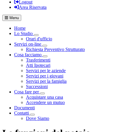
Logout
Area Riservata
Menu
Home
Lo Studio
Visualizza menù di secondo livello
Orari d'ufficio
Servizi on-line
Visualizza menù di secondo livello
Richiesta Preventivo Strutturato
Cosa facciamo
Visualizza menù di secondo livello
Trasferimenti
Atti Ipotecari
Servizi per le aziende
Servizi per i giovani
Servizi per la famiglia
Successioni
Cosa fare per
Visualizza menù di secondo livello
Acquistare una casa
Accendere un mutuo
Documenti
Contatti
Visualizza menù di secondo livello
Dove Siamo