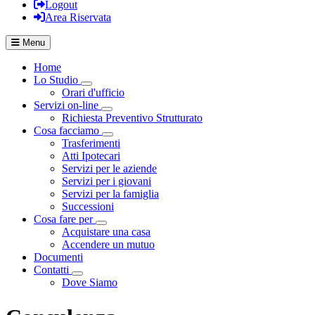
Logout
Area Riservata
Menu
Home
Lo Studio
Visualizza menù di secondo livello
Orari d'ufficio
Servizi on-line
Visualizza menù di secondo livello
Richiesta Preventivo Strutturato
Cosa facciamo
Visualizza menù di secondo livello
Trasferimenti
Atti Ipotecari
Servizi per le aziende
Servizi per i giovani
Servizi per la famiglia
Successioni
Cosa fare per
Visualizza menù di secondo livello
Acquistare una casa
Accendere un mutuo
Documenti
Contatti
Visualizza menù di secondo livello
Dove Siamo